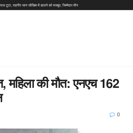
टपाथ टूटा, राहगीर जान जोखिम में डालने को मजबूर, जिम्मेदार मौन
ड़ंत, महिला की मौत: एनएच 162
ल
0