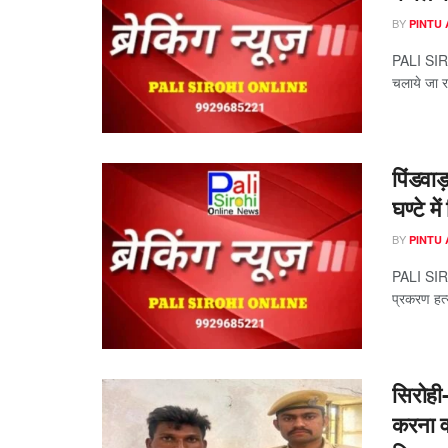
BY
PINTU
PALI SIROH
चलाये जा र
पिंडवा
घण्टे मे
BY
PINTU
PALI SIROH
प्रकरण हत्य
सिरोही-
करना व