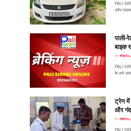
PALI SIROH
अवैध मादक प
पाली-रे
बाइक ख
BY
PINTU
PALI SIRO
के आगे आक
ट्रेन म
और गंदग
BY
PINTU
PALI SIRO