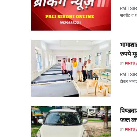
PALI SIRO
मारपीट व 
भामाशाह
रुपये म
BY
PINTU
PALI SIRO
होकर भामाशा
पिण्डव
जब्त क
BY
PINTU