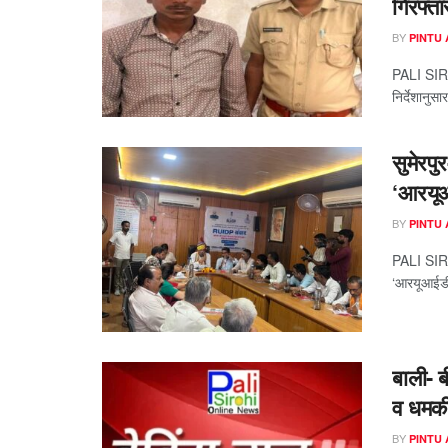
गिरफ्ता
BY
PINTU
PALI SIROH
निर्देशानुस
सुमेरप
‘आरयूआ
BY
PINTU
PALI SIRO
‘आरयूआईडीप
बाली- ब
व धमक
BY
PINTU