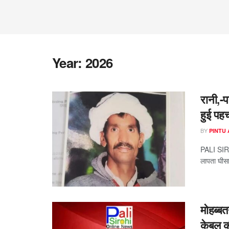
Year:
2026
रानी,-प
हुई पह
BY
PINTU
PALI SIRO
लापता घीसा
मोहब्बत
केबल क