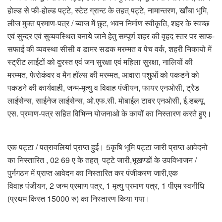
होल्ड से फी-होल्ड पट्टे, स्टेट ग्रान्ट के तहत् पट्टे, नामान्तरण, खाँचा भूमि,
लीज मुक्त प्रमाण-पत्र / ब्याज में छुट, भवन निर्माण स्वीकृति, शहर के स्वच्छ
एवं सुन्दर एवं सुव्यवस्थित बनाये जाने हेतु सम्पूर्ण शहर की वृहद स्तर पर साफ-
सफाई की व्यवस्था सीसी व डामर सडक मरम्मत व पेच वर्क, शहरी निकायो में
स्ट्रीट लाईटों को दुरस्त एवं जन सुरक्षा एवं महिला सुरक्षा, नालियों की
मरम्मत, फेरोकंवर व मैन हॉल्स की मरम्मत, आवारा पशुओं को पकडने को
पकडने की कार्यवाही, जन्म-मृत्यु व विवाह पंजीयन, फायर एनओसी, ट्रैड
लाईसेन्स, साईनेज लाईसेन्स, ओ.एफ.सी. मोबाईल टावर एनओसी, ई.डब्ल्यू.
एस. प्रमाण-पत्र सहित विभिन्न योजनाओ के कायोॅ का निस्तारण करते हुए।
एक पट्टा / पत्रावलियां प्राप्त हुई। 5कृषि भूमि पट्टा जारी प्राप्त आवेदनो
का निस्तारित , 02 69 ए के तहत् पट्टे जारी,भूखण्डों के उपविभाजन /
पुर्नगठन में प्राप्त आवेदन का निस्तारित कर पंजीकरण जारी,एक
विवाह पंजीयन, 2 जन्म प्रमाण पत्र, 1 मृत्यु प्रमाण पत्र, 1 पीएम स्वनीधि
(प्रथम किस्त 15000 रु) का निस्तारण किया गया।