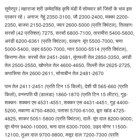
सुमेरपुर | महाराजा श्री उम्मेदसिंह कृषि मंडी में सोमवार को जिंसों के भाव इस
प्रकार रहे। अनाज: गेहूं 2350-3100, जौ 2300-2400, मक्का 2200-
2350, बाजरा 2150-2350, ज्वार 2600-5000 (प्रति क्विंटल), तिलहनः
सरसों (42 प्रतिशत) 7275, सरसों 6800-7100, तारामीरा 5400-5600,
अरंडी 6200-6361 (प्रति क्विंटल), दलहनः मूंग 5500-7000, चणा
5000-5400, उड़द 6500-7000, ग्वार 5000-5514 (प्रति क्विंटल),
किराणा-तेलः सरसों तेल 2451-2681, मूंगफली तेल 2850-3350, अरंडी
तेल 2500-2550, खोपरेल तेल 4600-4650, तिल्ली तेल 2625-2725,
कपासिया तेल 2600-2611, सोयाबीन तेल 2481-2670
पाम तेल 2411-2451 (प्रति टिन 15 किलो), देशी घी 565-660 (प्रति
किलो), वनस्पति घी (डालडा) 1860-1870 (प्रति टिन 15 लीटर), गुड़-
शक्करः शक्कर एम 4531-4551, शक्कर एस 4431-4451, गुड़ 4400-
5200, मकाणा 4750-4800, पतासा 5700-6100, बूरा खांड 4725-
4825, साकर 5051-5800 (प्रति क्विंटल), दालेंः मूंग दाल 8200-9000,
मूंग मोगर 9400-10000, चना दाल 6300-7000, उड़द मोगर 11500-
12100, तुअर दाल 9700-9800, मसूर दाल 7200-7300 (प्रति