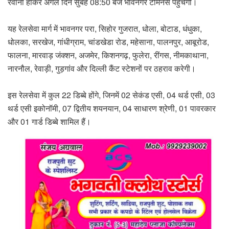
रवाना होकर अगले दिन सुबह 08:50 बजे भावनगर टर्मिनस पहुंचेगी।
यह रेलसेवा मार्ग में भावनगर परा, सिहोर गुजरात, धोला, बोटाड, धंधुका,
धोलका, सरखेज, गांधीग्राम, चांडखेडा रोड, महेसाना, पालनपुर, आबूरोड,
फालना, मारवाड़ जंक्शन, अजमेर, किशनगढ़, फुलेरा, रींगस, नीमकाथाना,
नारनौल, रेवाड़ी, गुड़गांव और दिल्ली कैंट स्टेशनों पर ठहराव करेगी।
इस रेलसेवा में कुल 22 डिब्बे होंगे, जिनमें 02 सेकंड एसी, 04 थर्ड एसी, 03
थर्ड एसी इकोनॉमी, 07 द्वितीय शयनयान, 04 साधारण श्रेणी, 01 पावरकार
और 01 गार्ड डिब्बे शामिल हैं।