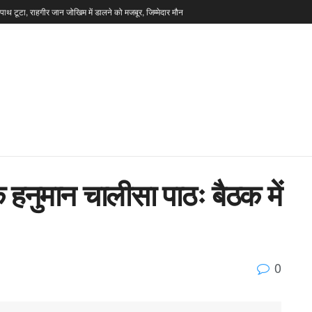
टपाथ टूटा, राहगीर जान जोखिम में डालने को मजबूर, जिम्मेदार मौन
िक हनुमान चालीसा पाठः बैठक में
0