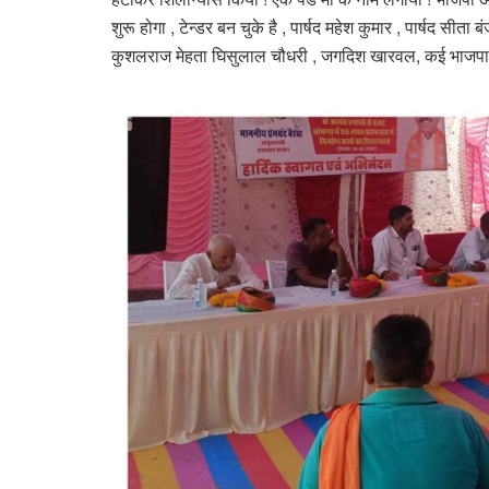
शुरू होगा , टेन्डर बन चुके है , पार्षद महेश कुमार , पार्षद सीता
कुशलराज मेहता घिसुलाल चौधरी , जगदिश खारवल, कई भाजपा