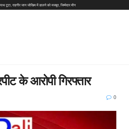
टपाथ टूटा, राहगीर जान जोखिम में डालने को मजबूर, जिम्मेदार मौन
रपीट के आरोपी गिरफ्तार
0