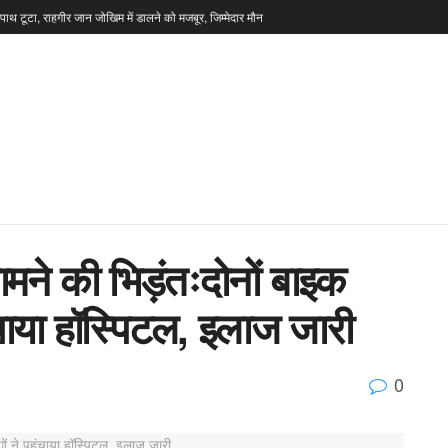
टपाथ टूटा, राहगीर जान जोखिम में डालने को मजबूर, जिम्मेदार मौन
मने की भिड़ंतःदोनों बाइक
ंचाया हॉस्पिटल, इलाज जारी
0