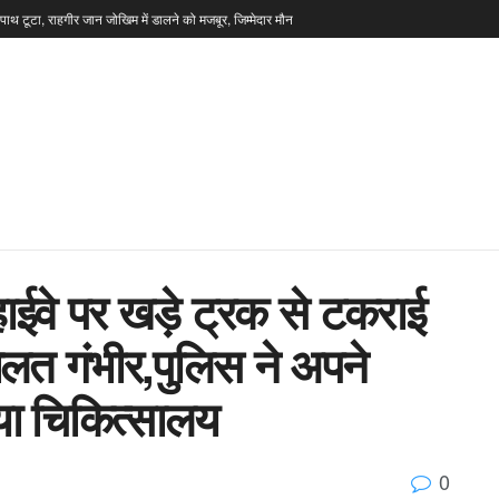
टपाथ टूटा, राहगीर जान जोखिम में डालने को मजबूर, जिम्मेदार मौन
 हाईवे पर खड़े ट्रक से टकराई
त गंभीर,पुलिस ने अपने
ाया चिकित्सालय
0