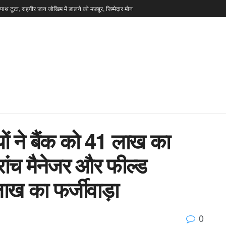
टपाथ टूटा, राहगीर जान जोखिम में डालने को मजबूर, जिम्मेदार मौन
यों ने बैंक को 41 लाख का
रांच मैनेजर और फील्ड
ख का फर्जीवाड़ा
0