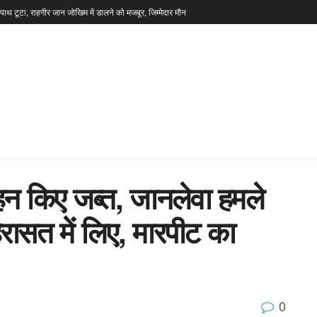
टपाथ टूटा, राहगीर जान जोखिम में डालने को मजबूर, जिम्मेदार मौन
हन किए जब्त, जानलेवा हमले
िरासत में लिए, मारपीट का
0