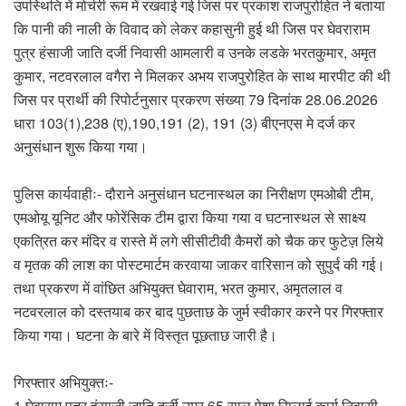
उपस्थिति में मोर्चरी रूम में रखवाई गई जिस पर प्रकाश राजपुरोहित ने बताया
कि पानी की नाली के विवाद को लेकर कहासुनी हुई थी जिस पर घेवराराम
पुत्र हंसाजी जाति दर्जी निवासी आमलारी व उनके लडके भरतकुमार, अमृत
कुमार, नटवरलाल वगैरा ने मिलकर अभय राजपुरोहित के साथ मारपीट की थी
जिस पर प्रार्थी की रिपोर्टनुसार प्रकरण संख्या 79 दिनांक 28.06.2026
धारा 103(1),238 (ए),190,191 (2), 191 (3) बीएनएस मे दर्ज कर
अनुसंधान शुरू किया गया।
पुलिस कार्यवाहीः- दौराने अनुसंधान घटनास्थल का निरीक्षण एमओबी टीम,
एमओयू यूनिट और फोरेंसिक टीम द्वारा किया गया व घटनास्थल से साक्ष्य
एकत्रित कर मंदिर व रास्ते में लगे सीसीटीवी कैमरों को चैक कर फुटेज़ लिये
व मृतक की लाश का पोस्टमार्टम करवाया जाकर वारिसान को सुपुर्द की गई।
तथा प्रकरण में वांछित अभियुक्त घेवाराम, भरत कुमार, अमृतलाल व
नटवरलाल को दस्तयाब कर बाद पुछताछ के जुर्म स्वीकार करने पर गिरफ्तार
किया गया। घटना के बारे में विस्तृत पूछताछ जारी है।
गिरफ्तार अभियुक्तः-
1.घेवाराम पुत्र हंसाजी जाति दर्जी उम्र 65 साल पेशा सिलाई कार्य निवासी