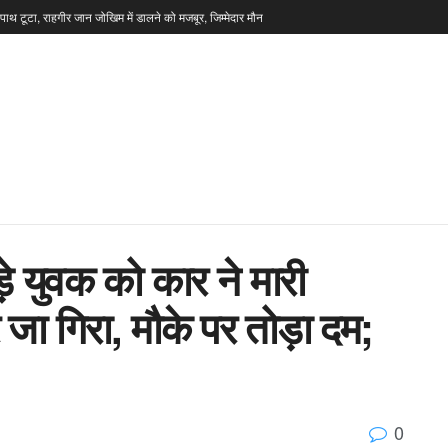
टपाथ टूटा, राहगीर जान जोखिम में डालने को मजबूर, जिम्मेदार मौन
े युवक को कार ने मारी
ा गिरा, मौके पर तोड़ा दम;
0